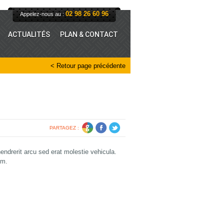
02 98 26 60 96
Appelez-nous au :
ACTUALITÉS
PLAN & CONTACT
< Retour page précédente
PARTAGEZ :
ndrerit arcu sed erat molestie vehicula.
um.