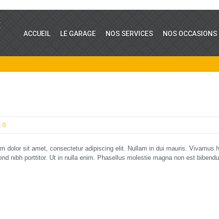
E
ACCUEIL
LE GARAGE
NOS SERVICES
NOS OCCASIONS
0
GOOGLE +1
FACEBOOK
TWITTER
:
dolor sit amet, consectetur adipiscing elit. Nullam in dui mauris. Vivamus he
end nibh porttitor. Ut in nulla enim. Phasellus molestie magna non est bibend