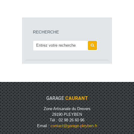
RECHERCHE
GARAGE
CAURANT
Zone Artisanale du Drevers
29190 PLEYBEN
Tél : 02 98 26 60 96
Email :
contact@garage-pleyben.fr