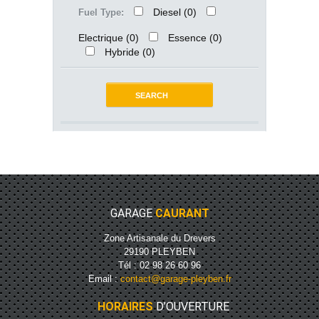
Diesel
(0)
Fuel Type:
Electrique
(0)
Essence
(0)
Hybride
(0)
GARAGE
CAURANT
Zone Artisanale du Drevers
29190 PLEYBEN
Tél : 02 98 26 60 96
Email :
contact@garage-pleyben.fr
HORAIRES
D’OUVERTURE